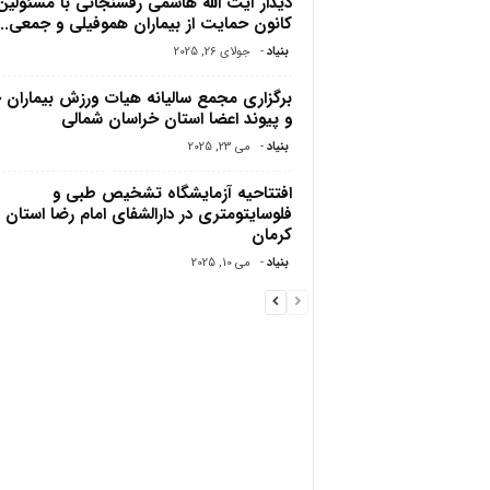
دیدار آیت الله هاشمی رفسنجانی با مسئولین
کانون حمایت از بیماران هموفیلى و جمعى...
بنیاد
-
جولای 26, 2025
برگزاری مجمع سالیانه هیات ورزش بیماران
و پیوند اعضا استان خراسان شمالی
بنیاد
-
می 23, 2025
افتتاحیه آزمایشگاه تشخیص طبی و
فلوسایتومتری در دارالشفای امام رضا استان
کرمان
بنیاد
-
می 10, 2025