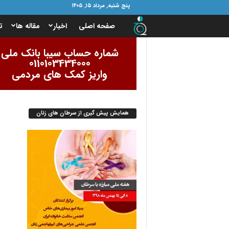
پنج شنبه, مرداد ۱۵, ۱۴۰۵
ب
صفحه اصلی
اخبار
مقاله ها
ت
ن
شماره حساب سیبا بانک ملی
0110103434000
ی
واریز کمک های مردمی
ا
همایش پیش گیری از سرطان های زنان
د
ا
م
و
ر
ب