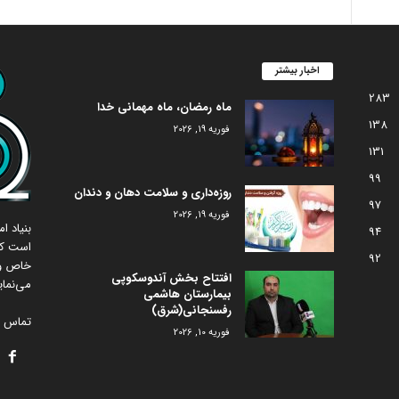
اخبار بیشتر
283
ماه رمضان، ماه مهمانی خدا
138
فوریه 19, 2026
131
99
روزه‌داری و سلامت دهان و دندان
97
فوریه 19, 2026
بنیاد 
94
است که
92
خاص و 
افتتاح بخش آندوسکوپی
می‌نمای
بیمارستان هاشمی
رفسنجانی(شرق)
تماس با
فوریه 10, 2026