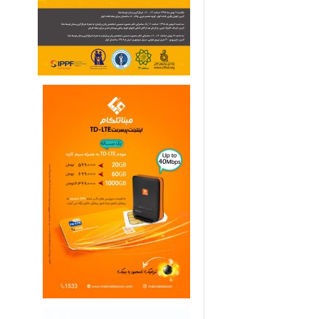
ی
م
ا
ر
ی
ه
ا
ی
خ
ا