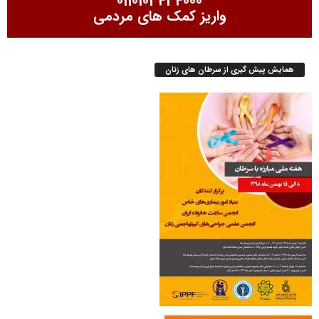
0110103434000
واریز کمک های مردمی
همایش پیش گیری از سرطان های زنان