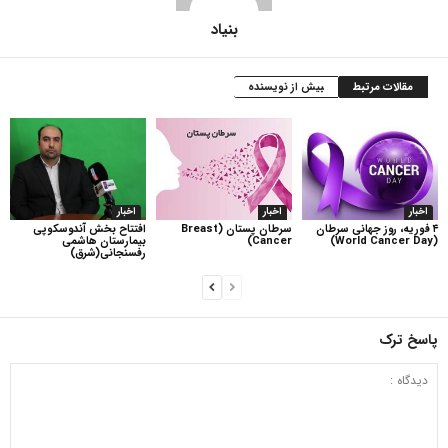
بنیاد
مقالات مرتبط
بیش از نویسنده
اخبار
اخبار
اخبار
۴ فوریه، روز جهانی سرطان
سرطان پستان (Breast
افتتاح بخش آندوسکوپی
(World Cancer Day)
Cancer)
بیمارستان هاشمی
رفسنجانی(شرق)
پاسخ ترک