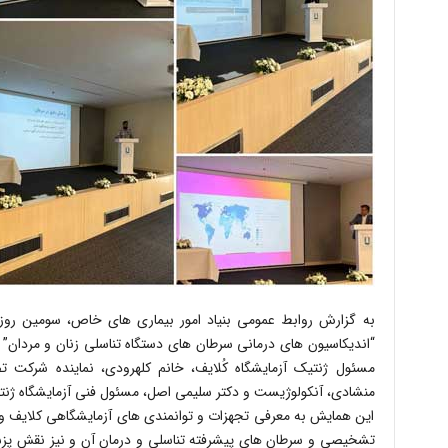
به گزارش روابط عمومى بنیاد امور بیمارى هاى خاص، سومین روز
“اندیکاسیون هاى درمانى سرطان هاى دستگاه تناسلى زنان و مردان” پا
مسئول ژنتیک آزمایشگاه کُلایف، خانم کلهرودى، نماینده شرکت ت
منشادى، آنکولوژیست و دکتر سلیمى اصل، مسئول فنى آزمایشگاه ژن
این همایش به معرفى تجهزات و توانمندى هاى آزمایشگاهى کلایف و 
تشخیصى و سرطان هاى پیشرفته تناسلى و درمان آن و نیز نقش پز