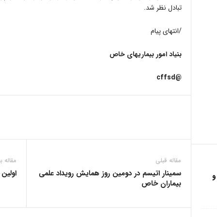
تبادل نظر شد.
/انتهای پیام
بنیاد امور بیماریهای خاص
@cffsd
مقاله قبلی
مقاله ب
سمینار اتیسم در دومین روز همایش رویداد علمى
اولین
و
بیماران خاص