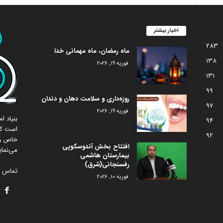
اخبار بیشتر
283
ماه رمضان، ماه مهمانی خدا
138
فوریه 19, 2026
131
99
روزه‌داری و سلامت دهان و دندان
97
فوریه 19, 2026
بنیاد 
94
است که
92
خاص و 
افتتاح بخش آندوسکوپی
می‌نمای
بیمارستان هاشمی
رفسنجانی(شرق)
تماس با
فوریه 10, 2026