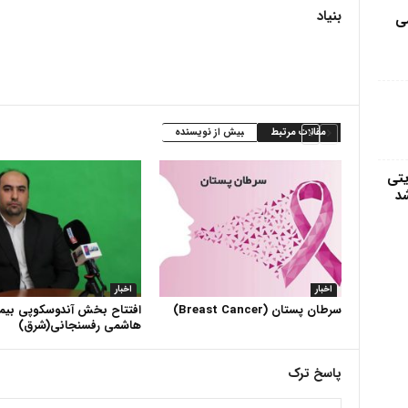
بنیاد
مى
مقالات مرتبط
بیش از نویسنده
یتی
شد
اخبار
اخبار
سرطان پستان (Breast Cancer)
افتتاح بخش آندوسکوپی بیما
هاشمی رفسنجانی(شرق)
پاسخ ترک