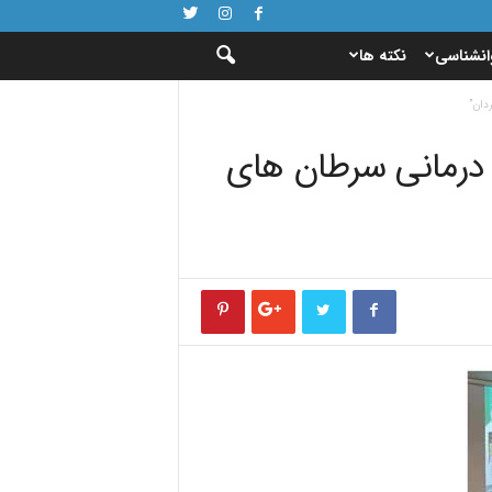
انشناسی
نکته ها
دان”
 درمانى سرطان هاى