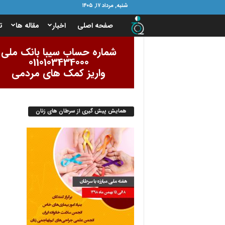
شنبه, مرداد ۱۷, ۱۴۰۵
ب
صفحه اصلی
اخبار
مقاله ها
ت
ن
شماره حساب سیبا بانک ملی
0110103434000
ی
واریز کمک های مردمی
ا
همایش پیش گیری از سرطان های زنان
د
ا
م
و
ر
ب