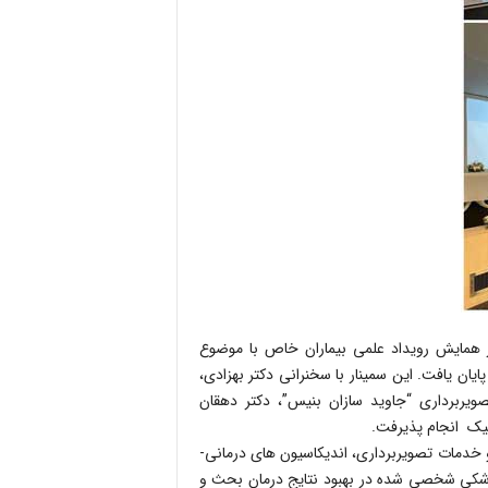
 همایش رویداد علمى بیماران خاص با موضوع
یان یافت. این سمینار با سخنرانى دکتر بهزادى،
صویربردارى “جاوید سازان بنیس”، دکتر دهقان
تیک انجام پذیرفت.
خدمات تصویربردارى، اندیکاسیون هاى درمانى-
شکى شخصى شده در بهبود نتایج درمان بحث و