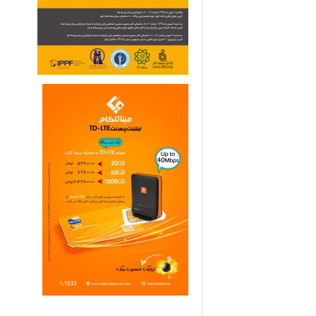
ی
م
ا
ر
ی
ه
ا
ی
خ
ا