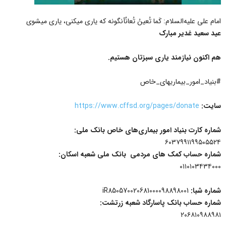
امام علی علیه‌السلام: کَما تُعینُ تُعانُآنگونه که یاری میکنی، یاری میشوی
عید سعید غدیر مبارک
هم اکنون نیازمند یاری سبزتان هستیم.
#بنیاد_امور_بیماریهای_خاص
سایت:
https://www.cffsd.org/pages/donate
شماره کارت بنیاد امور بیماری‌های خاص بانک ملی:
۶۰۳۷۹۹۱۱۹۹۵۰۵۵۲۴
شماره حساب کمک های مردمی بانک ملی شعبه اسکان:
۰۱۱۰۱۰۳۴۳۴۰۰۰
شماره شبا:
iR850570020681000098898001
شماره حساب بانک پاسارگاد شعبه زرتشت:
۲۰۶۸۱۰۹۸۸۹۸۱