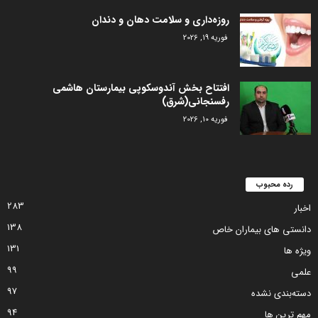
روزه‌داری و سلامت دهان و دندان
فوریه 19, 2026
افتتاح بخش آندوسکوپی بیمارستان هاشمی
رفسنجانی(شرق)
فوریه 10, 2026
رده محبوب
283
اخبار
138
دانستی های بیماران خاص
131
ویژه ها
99
علمی
97
دسته‌بندی نشده
94
مهم ترین ها