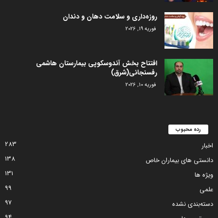
روزه‌داری و سلامت دهان و دندان
فوریه 19, 2026
افتتاح بخش آندوسکوپی بیمارستان هاشمی
رفسنجانی(شرق)
فوریه 10, 2026
رده محبوب
283
اخبار
138
دانستی های بیماران خاص
131
ویژه ها
99
علمی
97
دسته‌بندی نشده
94