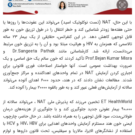
با این حال، NAT (تست نوکلوئیک اسید) می‌تواند این عفونت‌ها را روزها یا
حتی هفته‌ها زودتر شناسایی کند و خطر انتقال را در طول تزریق خون به طور
قابل توجهی کاهش دهد. در این کنفرانس، حقایقی از یک بیمار ۲۳ ساله
تالاسمی که همزمان به HIV و هپاتیت مبتلا بود و آن را به تزریق خون مرتبط
می‌دانست، ارائه شد. کارشناسانی مانند Dr.Sangeeta Pathak و
Prof.Bejan Kumar Misra تأکید کردند که خون سالم یک حق اساسی و یک
ضرورت بهداشت عمومی است. آنها خواستار اصلاحات فوری قانونی برای
اجباری کردن آزمایش NAT در تمام واحدهای اهداکننده و مراکز جمع‌آوری
شدند. مطالعات نشان دادند که در هند، حدود ۶۰۰۰ اهدای آلوده می‌تواند
سالانه از آزمایش‌های فعلی عبور کند و به طور بالقوه ۲۰۰۰۰ بیمار را آلوده کند.
ET HealthWorld تخمین می‌زند که پذیرش ملی NAT ، می‌تواند سالانه از
۹۰،۰۰۰ بیمار عفونی جدید جلوگیری کند و با جلوگیری از هزینه‌های درمان
طولانی‌مدت، سود قابل توجهی را به همراه داشته باشد. در حال حاضر، چارچوب
ایمنی خون هند مستلزم آزمایش واحدهای اهدایی برای HIV، HBV و HCV با
استفاده از نشانگرهای الایزا، مالاریا و سیفلیس، تحت قانون داروها و لوازم