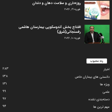
روزه‌داری و سلامت دهان و دندان
فوریه 19, 2026
افتتاح بخش آندوسکوپی بیمارستان هاشمی
رفسنجانی(شرق)
فوریه 10, 2026
رده محبوب
283
اخبار
138
دانستی های بیماران خاص
131
ویژه ها
99
علمی
97
دسته‌بندی نشده
94
مهم ترین ها