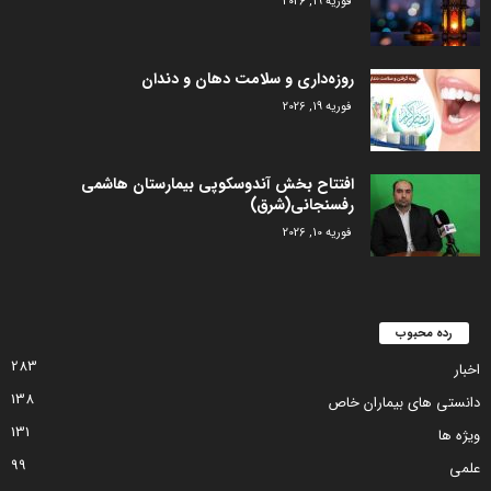
فوریه 19, 2026
روزه‌داری و سلامت دهان و دندان
فوریه 19, 2026
افتتاح بخش آندوسکوپی بیمارستان هاشمی
رفسنجانی(شرق)
فوریه 10, 2026
رده محبوب
283
اخبار
138
دانستی های بیماران خاص
131
ویژه ها
99
علمی