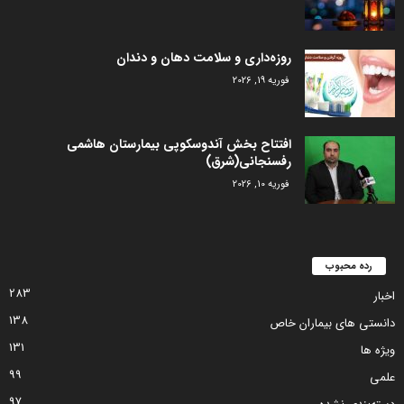
روزه‌داری و سلامت دهان و دندان
فوریه 19, 2026
افتتاح بخش آندوسکوپی بیمارستان هاشمی
رفسنجانی(شرق)
فوریه 10, 2026
رده محبوب
283
اخبار
138
دانستی های بیماران خاص
131
ویژه ها
99
علمی
97