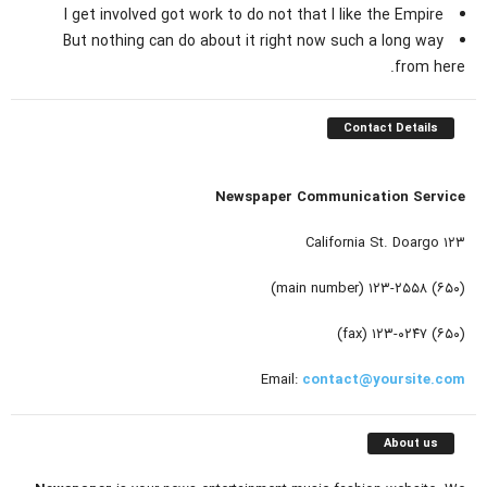
I get involved got work to do not that I like the Empire
But nothing can do about it right now such a long way
from here.
Contact Details
Newspaper Communication Service
۱۲۳ California St. Doargo
(۶۵۰) ۱۲۳-۲۵۵۸ (main number)
(۶۵۰) ۱۲۳-۰۲۴۷ (fax)
Email:
contact@yoursite.com
About us