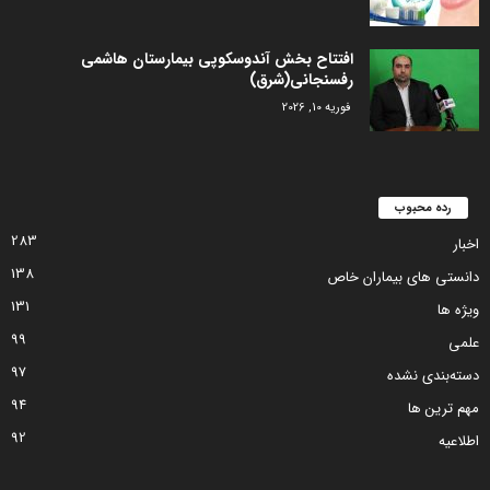
افتتاح بخش آندوسکوپی بیمارستان هاشمی
رفسنجانی(شرق)
فوریه 10, 2026
رده محبوب
283
اخبار
138
دانستی های بیماران خاص
131
ویژه ها
99
علمی
97
دسته‌بندی نشده
94
مهم ترین ها
92
اطلاعیه