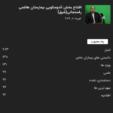
افتتاح بخش آندوسکوپی بیمارستان هاشمی
رفسنجانی(شرق)
فوریه 10, 2026
رده محبوب
283
اخبار
138
دانستی های بیماران خاص
131
ویژه ها
99
علمی
97
دسته‌بندی نشده
94
مهم ترین ها
92
اطلاعیه