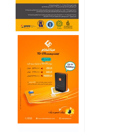
ی
م
ا
ر
ی
ه
ا
ی
خ
ا