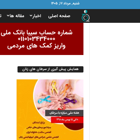
شنبه, مرداد ۱۷, ۱۴۰۵
ب
صفحه اصلی
اخبار
مقاله ها
ت
ن
شماره حساب سیبا بانک ملی
0110103434000
ی
واریز کمک های مردمی
ا
همایش پیش گیری از سرطان های زنان
د
ا
م
و
ر
ب