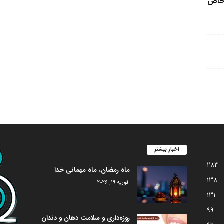
 خاص
اخبار بیشتر
283
ماه رمضان، ماه مهمانی خدا
138
فوریه 19, 2026
131
99
روزه‌داری و سلامت دهان و دندان