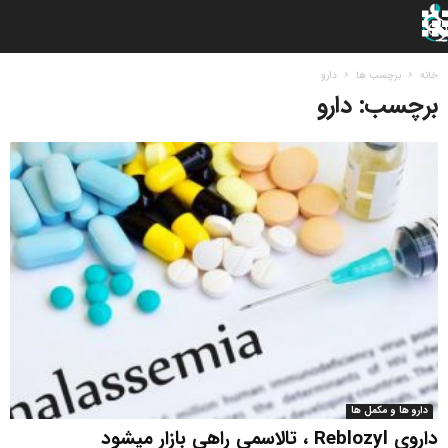
خانه
برچسب ها
دارو
برچسب: دارو
دارو ها و مکمل ها
داروی Reblozyl ، تالاسمی راهی بازار می‎شود