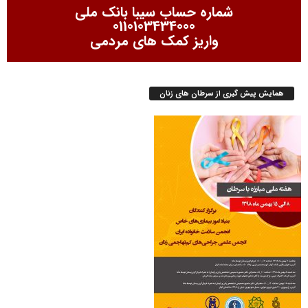
شماره حساب سیبا بانک ملی
0110103434000
واریز کمک های مردمی
همایش پیش گیری از سرطان های زنان