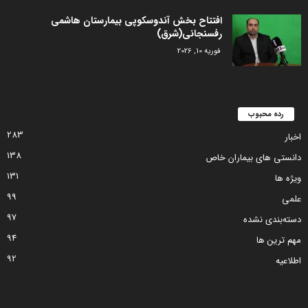
افتتاح بخش آندوسکوپی بیمارستان هاشمی
رفسنجانی(شرق)
فوریه 10, 2026
رده محبوب
283
اخبار
138
دانستی های بیماران خاص
131
ویژه ها
99
علمی
97
دسته‌بندی نشده
94
مهم ترین ها
92
اطلاعیه