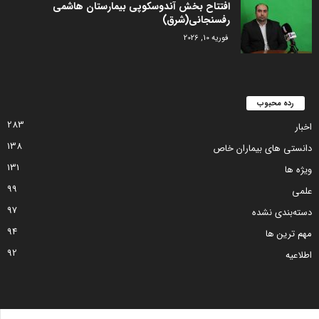
افتتاح بخش آندوسکوپی بیمارستان هاشمی
رفسنجانی(شرق)
فوریه 10, 2026
رده محبوب
283
اخبار
138
دانستی های بیماران خاص
131
ویژه ها
99
علمی
97
دسته‌بندی نشده
94
مهم ترین ها
92
اطلاعیه