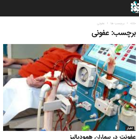
خانه
برچسب ها
عفونی
برچسب: عفونی
اخبار
عفونت در بیماران همودیالیز