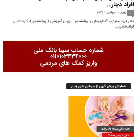
افراد دچار...
بنیاد
-
جولای 2, 2019
0
دکتر فربد مفیدی، گفتاردرمان و روانشناس مربیان آموزشی ( روانشناس)، کارشناسان
توانبخشی،...
شماره حساب سیبا بانک ملی
0110103434000
واریز کمک های مردمی
همایش پیش گیری از سرطان های زنان