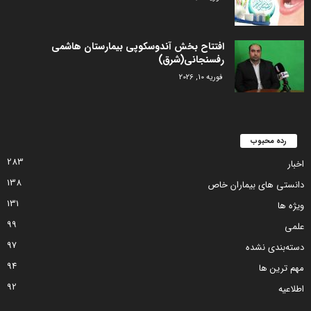
افتتاح بخش آندوسکوپی بیمارستان هاشمی
رفسنجانی(شرق)
فوریه 10, 2026
رده محبوب
283
اخبار
138
دانستی های بیماران خاص
131
ویژه ها
99
علمی
97
دسته‌بندی نشده
94
مهم ترین ها
92
اطلاعیه