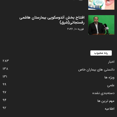
افتتاح بخش آندوسکوپی بیمارستان هاشمی
رفسنجانی(شرق)
فوریه 10, 2026
رده محبوب
283
اخبار
138
دانستی های بیماران خاص
131
ویژه ها
99
علمی
97
دسته‌بندی نشده
94
مهم ترین ها
92
اطلاعیه