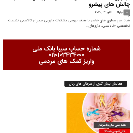
چالش های پیش‎رو
بنیاد
-
اکتبر 13, 2019
0
بنیاد امور بیماری های خاص با هدف بررسی مشکلات دارویی بیماران تالاسمی نشست
تخصصی «تالاسمی، داروهای...
شماره حساب سیبا بانک ملی
0110103434000
واریز کمک های مردمی
همایش پیش گیری از سرطان های زنان