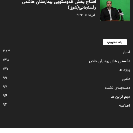
افتتاح بخش آندوسکوپی بیمارستان هاشمی
رفسنجانی(شرق)
فوریه 10, 2026
رده محبوب
283
اخبار
138
دانستی های بیماران خاص
131
ویژه ها
99
علمی
97
دسته‌بندی نشده
94
مهم ترین ها
92
اطلاعیه