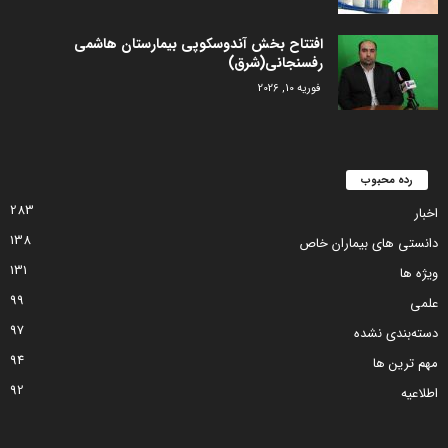
افتتاح بخش آندوسکوپی بیمارستان هاشمی
رفسنجانی(شرق)
فوریه 10, 2026
رده محبوب
283
اخبار
138
دانستی های بیماران خاص
131
ویژه ها
99
علمی
97
دسته‌بندی نشده
94
مهم ترین ها
92
اطلاعیه