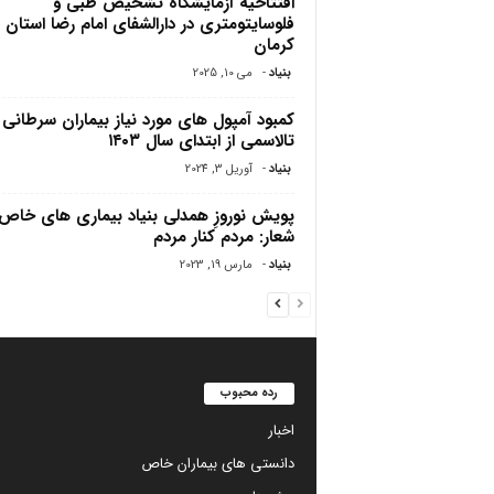
افتتاحیه آزمایشگاه تشخیص طبی و
فلوسایتومتری در دارالشفای امام رضا استان
کرمان
بنیاد
-
می 10, 2025
کمبود آمپول های مورد نیاز بیماران سرطانی 
تالاسمی از ابتدای سال ۱۴۰۳
بنیاد
-
آوریل 3, 2024
پویش نوروزِ همدلی بنیاد بیماری های خاص،
شعار: مردم کنار مردم
بنیاد
-
مارس 19, 2023
رده محبوب
اخبار
دانستی های بیماران خاص