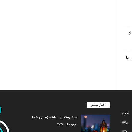
و
 با
اخبار بیشتر
283
ماه رمضان، ماه مهمانی خدا
138
فوریه 19, 2026
131