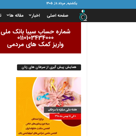
یکشنبه, مرداد ۱۸, ۱۴۰۵
ب
صفحه اصلی
اخبار
مقاله ها
ت
ن
شماره حساب سیبا بانک ملی
0110103434000
ی
واریز کمک های مردمی
ا
همایش پیش گیری از سرطان های زنان
د
ا
م
و
ر
ب