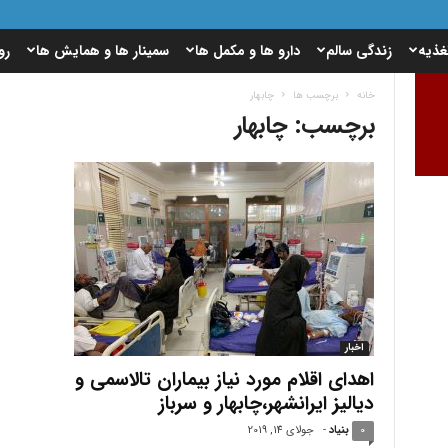
غذیه
زندگی سالم
دارو ها و مکمل ها
سمینار ها و همایش ها
رو
خانه
برچسب ها
چابهار
برچسب: چابهار
اخبار
اهدای اقلام مورد نیاز بیماران تالاسمی و
دیالیز ایرانشهر،چابهار و سرباز
0
بنیاد
-
جولای 14, 2019