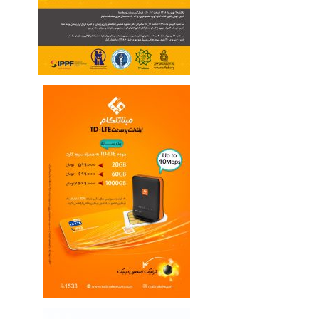
ی
م
ا
ر
ی
ه
ا
ی
خ
ا