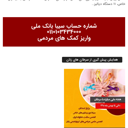
خاص، ۱۱ دستگاه دیالیز...
شماره حساب سیبا بانک ملی
0110103434000
واریز کمک های مردمی
همایش پیش گیری از سرطان های زنان