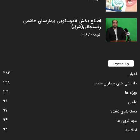
افتتاح بخش آندوسکوپی بیمارستان هاشمی
رفسنجانی(شرق)
فوریه 10, 2026
رده محبوب
283
اخبار
138
دانستی های بیماران خاص
131
ویژه ها
99
علمی
97
دسته‌بندی نشده
94
مهم ترین ها
92
اطلاعیه