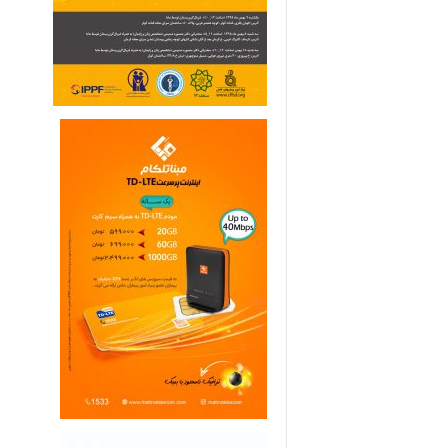
ی
م
ا
ر
ی
ه
ا
ی
خ
ا