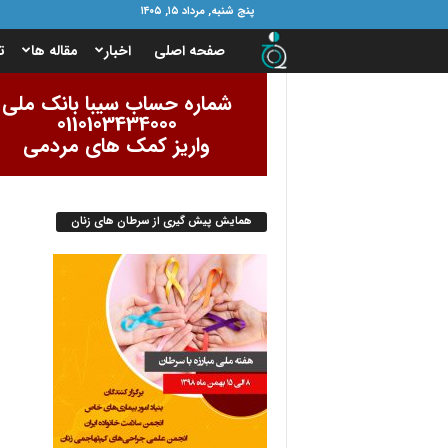
پنج شنبه, مرداد ۱۵, ۱۴۰۵
ب
صفحه اصلی
اخبار
مقاله ها
ت
ن
شماره حساب سیبا بانک ملی
0110103434000
ی
واریز کمک های مردمی
ا
همایش پیش گیری از سرطان های زنان
د
ا
م
و
ر
ب