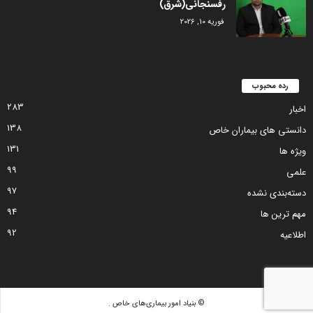
رفسنجانی(شرق)
فوریه 10, 2026
رده محبوب
283
اخبار
138
دانستی های بیماران خاص
131
ویژه ها
99
علمی
97
دسته‌بندی نشده
94
مهم ترین ها
92
اطلاعیه
© بنیاد امور بیماری‌های خاص .