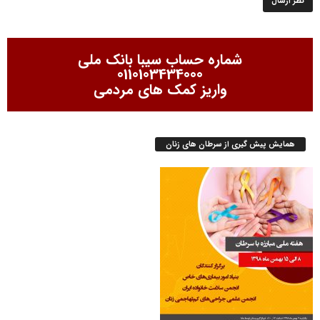
شماره حساب سیبا بانک ملی
0110103434000
واریز کمک های مردمی
همایش پیش گیری از سرطان های زنان