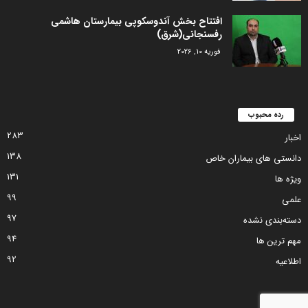
افتتاح بخش آندوسکوپی بیمارستان هاشمی
رفسنجانی(شرق)
فوریه 10, 2026
رده محبوب
283
اخبار
138
دانستی های بیماران خاص
131
ویژه ها
99
علمی
97
دسته‌بندی نشده
94
مهم ترین ها
92
اطلاعیه