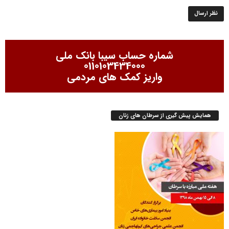
شماره حساب سیبا بانک ملی
0110103434000
واریز کمک های مردمی
همایش پیش گیری از سرطان های زنان