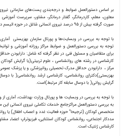
بر اساس دستورالعمل ضوابط و درجه‌بندی پست‌های سازمانی نیروی
معاون، معلم، کاردرمانگر، گفتار درمانگر، مشاور، سرپرست آموزشی
صورت گرفته بیش از ۹۵ درصد نیروی انسانی شاغل در حوزه اتیسم دارای مدرک لیسانس و بالاتر هستند.
با توجه به بررسی در وبسایت‌ها و پورتال سازمان بهزیستی آماری 
توجه به بررسی دستورالعمل و ضوابط مراکز روزانه آموزشی و توانبخ
برای متقاضیان و مسئول فنی در نظر گرفته که شامل: دارابودن حدا
کارشناسی در رشته های روانشناسی ، علوم تربیتی(یا گرایش کودکان اس
مرکز ، دارابودن حداقل مدرک تحصیلی روانپزشکی و یا پزشک عمومی د
بهزیستی)دکترای روانشناسی، کارشناسی ارشد روانشناسی( با دوسال س
گرایش روانی( با دوسال سابقه کار مرتبط)است.
با توجه به بررسی در وبسایت ها و پورتال وزارت بهداشت، آماری از و
به بررسی دستورالعمل مراکزجامع خدمات تکاملی نیروی انسانی ای
متخصص کودکان (ترجیحا” حوزه فعالیت غدد و اعصاب اطفال) یا روانپزش
مددکار اجتماعی، روانشناس کودکان استثنایی، فیزیوتراپ اعضاء مش
کارشناس ژنتیک است.