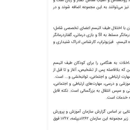
، روانشناس و آسیب شناس گفتار و زبان است و
ز می‌توانند به این مجموعه اضافه شوند و در
نان با اختلال طیف اتیسم اعضای تخصصی شامل؛
روانشناس مسلط به تکنیک‌های ABA , TEACH و بازی درمانی، کاردرمانگر مسلط به SI و بازی درمانی، گفتاردرمانگر
 اتیسم، فیزیوتراپ، کارشناس ادراک شنیداری و
داخلات به هنگامی را برای کودکان طیف اتیسم
که بلافاصله پس از تشخیص، آغاز و تا قبل از
مهارت ارتباطی و اجتماعی، توانبخشی و…. است.
زشی و درسی، مهارت‌های ارتباطی و اجتماعی،
ی و سپس انتقال به بزرگسالی است. نکته قابل
ئه خدمات است.
نایی بر اساس گزارش سازمان آموزش و پرورش
استثنایی کشور نشان می‌دهد که از ۲۴هزارو ۶۶۶ نفر نیروی انسانی زیر مجموعه این سازمان ۱۲۶۲دیپلمه، ۱۸۹۷ فوق