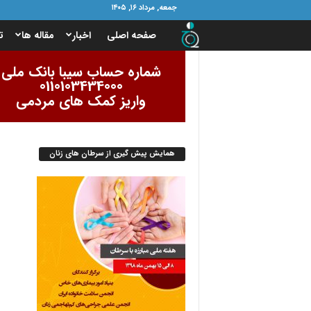
جمعه, مرداد ۱۶, ۱۴۰۵
ب
صفحه اصلی
اخبار
مقاله ها
ت
ن
شماره حساب سیبا بانک ملی
0110103434000
ی
واریز کمک های مردمی
ا
همایش پیش گیری از سرطان های زنان
د
ا
م
و
ر
ب