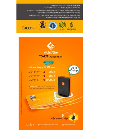
ی
م
ا
ر
ی
ه
ا
ی
خ
ا