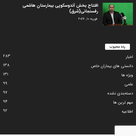
افتتاح بخش آندوسکوپی بیمارستان هاشمی
رفسنجانی(شرق)
فوریه 10, 2026
رده محبوب
283
اخبار
138
دانستی های بیماران خاص
131
ویژه ها
99
علمی
97
دسته‌بندی نشده
94
مهم ترین ها
92
اطلاعیه