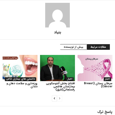
بنیاد
مقالات مرتبط
بیش از نویسنده
اخبار
اخبار
دانستی های بیماران خاص
سرطان پستان (Breast
افتتاح بخش آندوسکوپی
روزه‌داری و سلامت دهان و
Cancer)
بیمارستان هاشمی
دندان
رفسنجانی(شرق)
پاسخ ترک