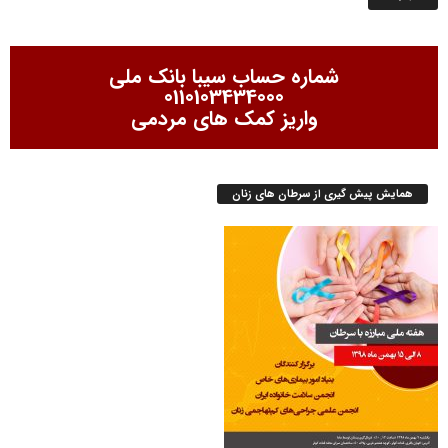
شماره حساب سیبا بانک ملی
0110103434000
واریز کمک های مردمی
همایش پیش گیری از سرطان های زنان