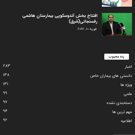
افتتاح بخش آندوسکوپی بیمارستان هاشمی
رفسنجانی(شرق)
فوریه 10, 2026
رده محبوب
283
اخبار
138
دانستی های بیماران خاص
131
ویژه ها
99
علمی
97
دسته‌بندی نشده
94
مهم ترین ها
92
اطلاعیه