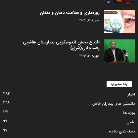
روزه‌داری و سلامت دهان و دندان
فوریه 19, 2026
افتتاح بخش آندوسکوپی بیمارستان هاشمی
رفسنجانی(شرق)
فوریه 10, 2026
رده محبوب
283
اخبار
138
دانستی های بیماران خاص
131
ویژه ها
99
علمی
97
دسته‌بندی نشده