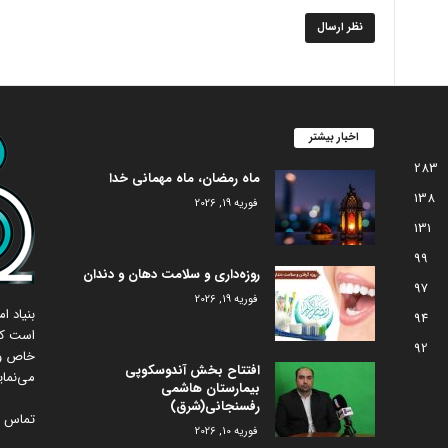
اخبار بیشتر
283
ماه رمضان، ماه مهمانی خدا
138
فوریه 19, 2026
131
99
روزه‌داری و سلامت دهان و دندان
97
فوریه 19, 2026
بنیاد 
94
است که
92
خاص و 
افتتاح بخش آندوسکوپی
می‌نمای
بیمارستان هاشمی
رفسنجانی(شرق)
تماس با
فوریه 10, 2026