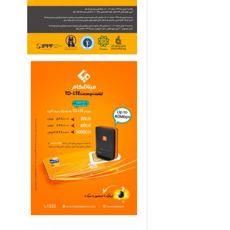
ی
م
ا
ر
ی
ه
ا
ی
خ
ا