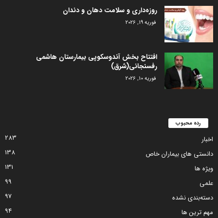
روزه‌داری و سلامت دهان و دندان
فوریه 19, 2026
افتتاح بخش آندوسکوپی بیمارستان هاشمی
رفسنجانی(شرق)
فوریه 10, 2026
رده محبوب
283
اخبار
138
دانستی های بیماران خاص
131
ویژه ها
99
علمی
97
دسته‌بندی نشده
94
مهم ترین ها