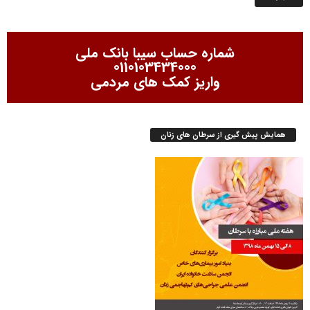
شماره حساب سیبا بانک ملی
0110103434000
واریز کمک های مردمی
همایش پیش گیری از سرطان های زنان