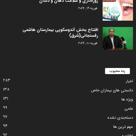
روزه‌داری و سلامت دهان و دندان
فوریه 19, 2026
افتتاح بخش آندوسکوپی بیمارستان هاشمی
رفسنجانی(شرق)
فوریه 10, 2026
رده محبوب
283
اخبار
138
دانستی های بیماران خاص
131
ویژه ها
99
علمی
97
دسته‌بندی نشده
94
مهم ترین ها
92
اطلاعیه