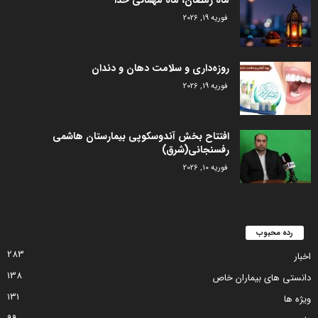
ماه رمضان، ماه مهمانی خدا
فوریه 19, 2026
روزه‌داری و سلامت دهان و دندان
فوریه 19, 2026
افتتاح بخش آندوسکوپی بیمارستان هاشمی
رفسنجانی(شرق)
فوریه 10, 2026
رده محبوب
283
اخبار
138
دانستی های بیماران خاص
131
ویژه ها