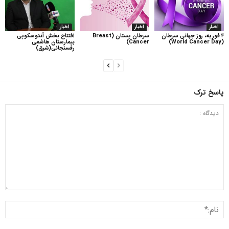
اخبار
اخبار
اخبار
۴ فوریه، روز جهانی سرطان
سرطان پستان (Breast
افتتاح بخش آندوسکوپی
(World Cancer Day)
Cancer)
بیمارستان هاشمی
رفسنجانی(شرق)
پاسخ ترک