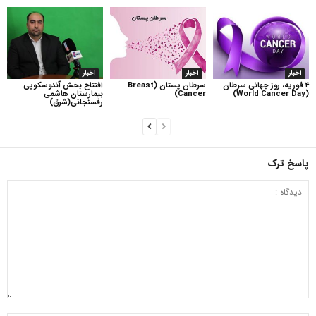
اخبار
اخبار
اخبار
۴ فوریه، روز جهانی سرطان
سرطان پستان (Breast
افتتاح بخش آندوسکوپی
(World Cancer Day)
Cancer)
بیمارستان هاشمی
رفسنجانی(شرق)
پاسخ ترک