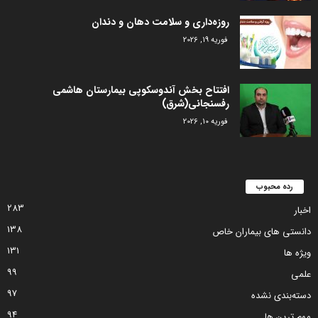
روزه‌داری و سلامت دهان و دندان
فوریه 19, 2026
افتتاح بخش آندوسکوپی بیمارستان هاشمی
رفسنجانی(شرق)
فوریه 10, 2026
رده محبوب
283
اخبار
138
دانستی های بیماران خاص
131
ویژه ها
99
علمی
97
دسته‌بندی نشده
94
مهم ترین ها