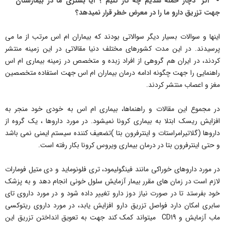
اگر دچار حمله شدیم چه کار کنیم ؟ آیا بستری ما در بیمارستان
جهت تزریق دارو ما را در معرض خطر قرار نمیدهد؟
اینها و سوالات بسیار دیگر سوالاتی بودند که بیماران ام اس مرتب از ما می
پرسیدند. در این مدت کشورهای مختلف دنیا مقالاتی در این زمینه منتشر
کردند، در ایران هم گروهی از افراد زبده و متخصص در زمینه بیماری ام اس
راهنمایی را جهت چگونه ادامه درمان بیماران ام اس جهت استفاده متخصصین
مغز و اعصاب منتشر کردند.
در مجموع این مقالات و راهنماها، بیماری ام اس به خودی خود منجر به
افزایش ریسک ابتلا به بیماری کرونا نمیشود. در مورد داروها ، یک گروه از
داروها (گلاتیرامراستات و اینترفرون بتا )تضعیف کننده سیستم ایمنی نمی باشد
و حتی اینترفرون بتا در درمان بیماری ویروس کرونا بکار رفته است.
در مورد داروهای خوراکی مانند فینگولیمود، تری فلونوماید و دی متیل فومارات
لازم است در زمان های مقرر بیمار آزمایش سلول خونی انجام دهد و به پزشک
خود بفرستد تا در صورت نیاز دوز دارو تغییر داده شود و در مورد داروی تای
سابری امکان دارد فواصل تزریق دارو افزایش یابد، در مورد داروی ریتوکسی
ماب آزمایش و CD19 میتواند کمک کند جهت به تعویق انداختن تزریق این