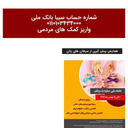
شماره حساب سیبا بانک ملی
0110103434000
واریز کمک های مردمی
همایش پیش گیری از سرطان های زنان