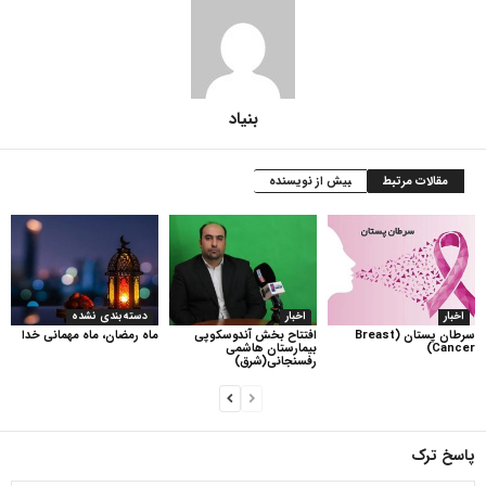
بنیاد
مقالات مرتبط
بیش از نویسنده
اخبار
اخبار
دسته‌بندی نشده
سرطان پستان (Breast
افتتاح بخش آندوسکوپی
ماه رمضان، ماه مهمانی خدا
Cancer)
بیمارستان هاشمی
رفسنجانی(شرق)
پاسخ ترک