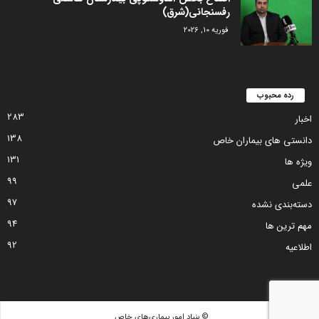
رفسنجانی(شرق)
فوریه 10, 2026
رده محبوب
283
اخبار
138
دانستی های بیماران خاص
131
ویژه ها
99
علمی
97
دسته‌بندی نشده
94
مهم ترین ها
92
اطلاعیه
© بنیاد امور بیماری‌های خاص .