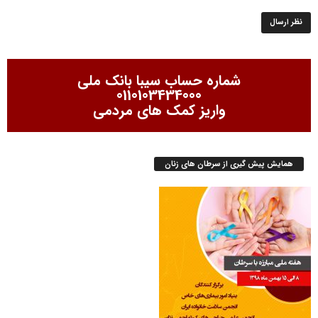
شماره حساب سیبا بانک ملی
0110103434000
واریز کمک های مردمی
همایش پیش گیری از سرطان های زنان