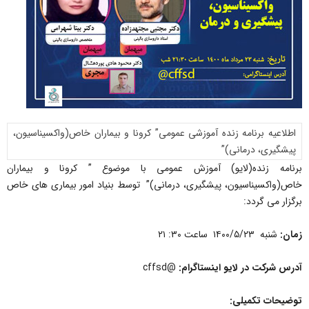
اطلاعیه برنامه زنده آموزشی عمومی” کرونا و بیماران خاص(واکسیناسیون،
پیشگیری، درمانی)”
برنامه زنده(لایو) آموزش عمومی با موضوع ” کرونا و بیماران
خاص(واکسیناسیون، پیشگیری، درمانی)” توسط بنیاد امور بیماری های خاص
برگزار می گردد:
زمان:
شنبه ١۴٠٠/۵/٢٣ ساعت ٣٠: ٢١
آدرس شرکت در لایو اینستاگرام:
@cffsd
توضیحات تکمیلی: