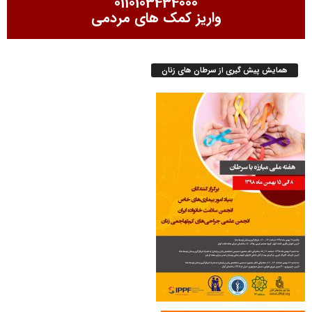
0110103434000
واریز کمک های مردمی
همایش پیش گیری از سرطان های زنان