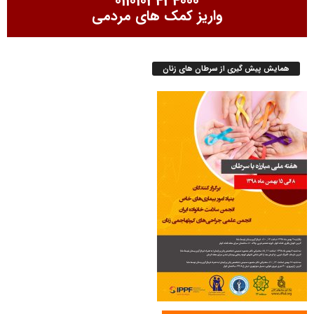
0110103434000
واریز کمک های مردمی
همایش پیش گیری از سرطان های زنان