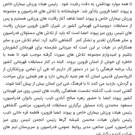
تا همه موارد بهداشتی به دقت رعایت شود. رئیس هیات ورزش بیماران خاص
و پیوند اعضا قزوین یادآور شد: خوشبختانه با تلاش های فدراسیون و مجموعه
ورزش بیماران خاص و پیوند اعضا شاهد آغاز رقابت های ورزشی هستیم و پس
از مسابقات دوومیدانی قهرمانی کشور در شیراز، اکنون قزوین میزبان رقابت
های تنیس روی میز پیوند اعضا است که باید از تلاش های مسئولان فدراسیون
و سایر همکاران تقدیر و تشکر کنم. گلشاهی تاکید کرد: تمام تلاش من و سایر
همکارانم در هیات بر این است که میزبانی شایسته برای قهرمانان کشورمان
باشیم و امیدوارم مجموعه تلاش های صورت گرفته موجب شود تا همه با
خاطره ای خوش از استان قزوین بروند. البته در کنار مسابقات قهرمانی کشور
یک برنامه فرهنگی را نیز در دستور کار داریم که طی آن تمامی ورزشکاران از
کاروانسرای قدیمی استان که هم جنبه تاریخی دارد و هم فضایی برای سیاحت
و گردش، بازدید می کنند تا با فرهنگ غنی این استان بیش از پیش آشنا شوند.
گفتنی است شب گذشته نشست هماهنگی رقابت های تنیس روی میز قهرمانی
کشور پیوند اعضا با حضور زهره صالح آبادی نایب رئیس بانوان فدراسیون،
مسعود محمدی زاده مسئول برگزاری مسابقات فدراسیون، مرتضی گلشاهی
رئیس هیات ورزش بیماران خاص و پیوند اعضا قزوین، فاطمه قره خانی نایب
رئیس بانوان هیات، محسن شیشه گرها رئیس انجمن تنیس روی میز
فدراسیون، امین صانعی مدیر روابط عمومی فدراسیون و سرپرستان تیم های
شرکت کننده برگزار شد.