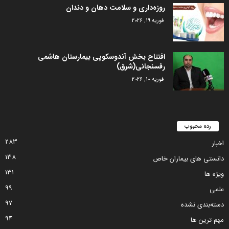
روزه‌داری و سلامت دهان و دندان
فوریه 19, 2026
افتتاح بخش آندوسکوپی بیمارستان هاشمی
رفسنجانی(شرق)
فوریه 10, 2026
رده محبوب
283
اخبار
138
دانستی های بیماران خاص
131
ویژه ها
99
علمی
97
دسته‌بندی نشده
94
مهم ترین ها