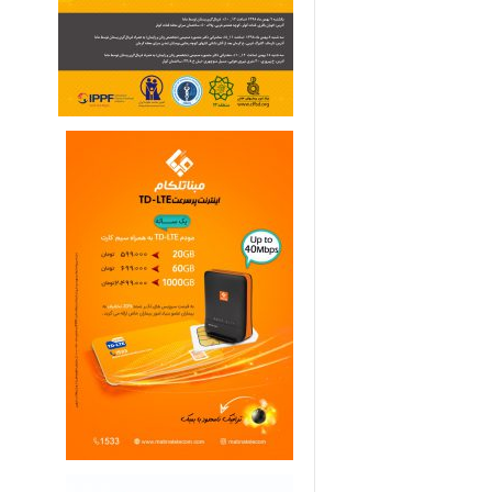
ی
م
ا
ر
ی
ه
ا
ی
خ
ا