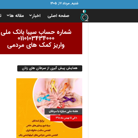
شنبه, مرداد ۱۷, ۱۴۰۵
ب
صفحه اصلی
اخبار
مقاله ها
ت
ن
شماره حساب سیبا بانک ملی
0110103434000
ی
واریز کمک های مردمی
ا
همایش پیش گیری از سرطان های زنان
د
ا
م
و
ر
ب