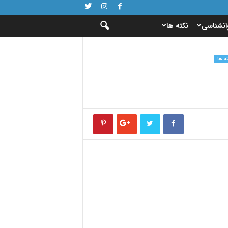
انشناسی
نکته ها
ته ها