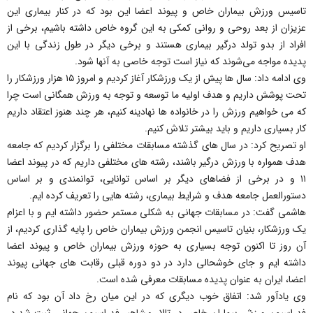
تاسیس ورزش بیماران خاص و پیوند اعضا این بود که در کنار بیماری این
عزیزان از بعد روحی و روانی کمکی به این گروه خاص داشته باشیم، برخی از
افراد از بدو تولد درگیر بیماری هستند و برخی دیگر در طول زندگی با این
پدیده مواجه می‌شوند که نیاز است توجه خاصی به آنها شود.
وی ادامه داد: سال ها پیش از یک ورزشکار آغاز کردیم و امروز ۱۵ هزار ورزشکار را
تحت پوشش داریم و هدف اولیه ما توسعه و توجه به ورزش همگانی است چرا
که می خواهیم ورزش را در خانواده ها نهادینه کنیم، هر چند هنوز اعتقاد داریم
کار بسیاری داریم و باید بیشتر تلاش کنیم.
او تصریح کرد: در سال های گذشته مسابقات مختلفی را برگزار کردیم که جامعه
هدف همواره با ورزش درگیر باشند، رشته های مختلفی داریم که در پیوند اعضا
۱۱ و در برخی از فضاهای دیگر بر اساس توانایی، توانمندی و بر اساس
دستورالعمل جامعه هدف و شرایط بیماری، رشته هایی را تعریف کرده ایم.
هاشمی گفت: در مسابقات جهانی به شکلی مستمر حضور داشته ایم و با اعزام
یک ورزشکار، بنیان تاسیس انجمن ورزش بیماران خاص را پایه گذاری کردیم، از
آن روز تا اکنون توجه بسیاری به حوزه ورزش بیماران خاص و پیوند اعضا
داشته ایم و جای خوشحالی دارد در دو دوره قبلی رقابت های جهانی پیوند
اعضا، ایران به عنوان پدیده مسابقات معرفی شده است.
وی یادآور شد: اتفاق خوب دیگری که در این میان رخ داد آن بود که نام