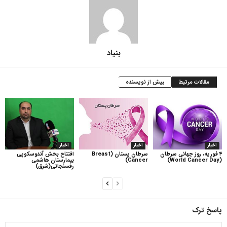
بنیاد
مقالات مرتبط
بیش از نویسنده
اخبار
اخبار
اخبار
۴ فوریه، روز جهانی سرطان
سرطان پستان (Breast
افتتاح بخش آندوسکوپی
(World Cancer Day)
Cancer)
بیمارستان هاشمی
رفسنجانی(شرق)
پاسخ ترک