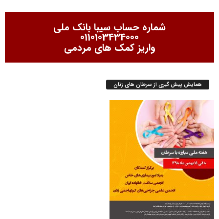
شماره حساب سیبا بانک ملی
0110103434000
واریز کمک های مردمی
همایش پیش گیری از سرطان های زنان