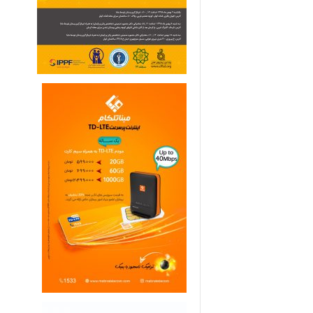
ی
م
ا
ر
ی
ه
ا
ی
خ
ا