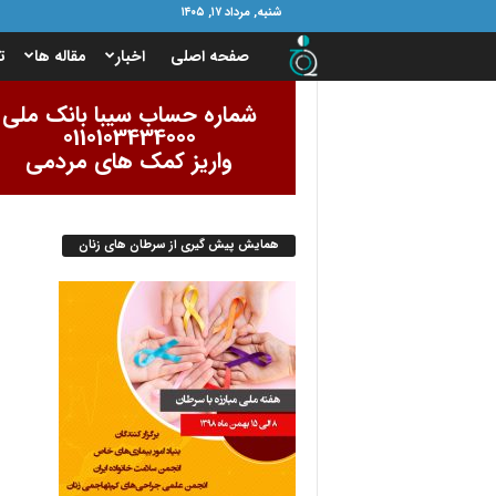
شنبه, مرداد ۱۷, ۱۴۰۵
ب
صفحه اصلی
اخبار
مقاله ها
ت
ن
شماره حساب سیبا بانک ملی
0110103434000
ی
واریز کمک های مردمی
ا
همایش پیش گیری از سرطان های زنان
د
ا
م
و
ر
ب