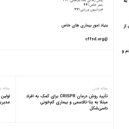
سب ۷۹ مدال، به
بنیاد امور بیماری های خاص
از
@cffsd.org
م و
مقاله قبلی
مقاله ب
تأیید روش درمان CRISPR برای کمک به افراد
اولین
مبتلا به بتا-تالاسمی و بیماری کم‌خونی
مدیری
داسی‌شکل