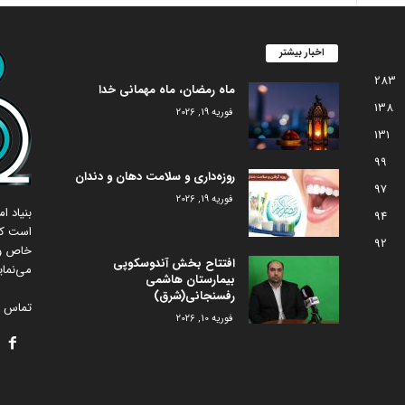
اخبار بیشتر
283
ماه رمضان، ماه مهمانی خدا
138
فوریه 19, 2026
131
99
روزه‌داری و سلامت دهان و دندان
97
فوریه 19, 2026
بنیاد 
94
است که
92
خاص و 
افتتاح بخش آندوسکوپی
می‌نمای
بیمارستان هاشمی
رفسنجانی(شرق)
تماس با
فوریه 10, 2026