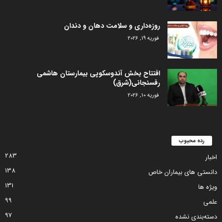
روزه‌داری و سلامت دهان و دندان
فوریه 19, 2026
افتتاح بخش آندوسکوپی بیمارستان هاشمی
رفسنجانی(شرق)
فوریه 10, 2026
رده محبوب
283
اخبار
138
دانستی های بیماران خاص
131
ویژه ها
99
علمی
97
دسته‌بندی نشده