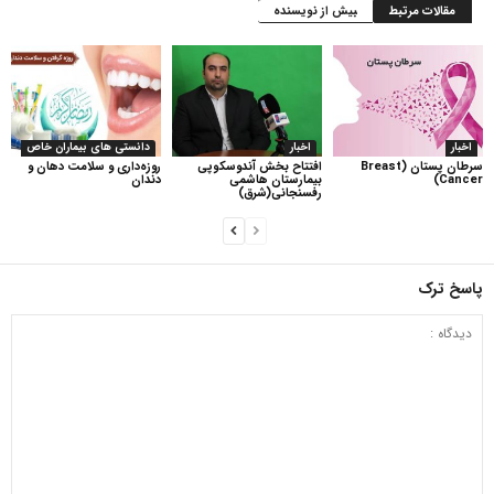
مقالات مرتبط
بیش از نویسنده
اخبار
اخبار
دانستی های بیماران خاص
سرطان پستان (Breast
افتتاح بخش آندوسکوپی
روزه‌داری و سلامت دهان و
Cancer)
بیمارستان هاشمی
دندان
رفسنجانی(شرق)
پاسخ ترک