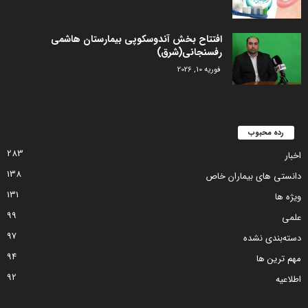
افتتاح بخش آندوسکوپی بیمارستان هاشمی
رفسنجانی(شرق)
فوریه 10, 2026
رده محبوب
283
اخبار
138
دانستی های بیماران خاص
131
ویژه ها
99
علمی
97
دسته‌بندی نشده
94
مهم ترین ها
92
اطلاعیه