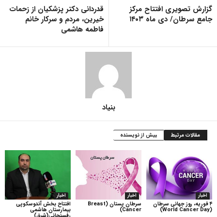
گزارش تصویری افتتاح مرکز
قدردانی دکتر پزشکیان از زحمات
جامع سرطان/ دی ماه ۱۴۰۳
خیرین، مردم و سرکار خانم
فاطمه هاشمی
بنیاد
مقالات مرتبط
بیش از نویسنده
اخبار
اخبار
اخبار
۴ فوریه، روز جهانی سرطان
سرطان پستان (Breast
افتتاح بخش آندوسکوپی
(World Cancer Day)
Cancer)
بیمارستان هاشمی
رفسنجانی(شرق)