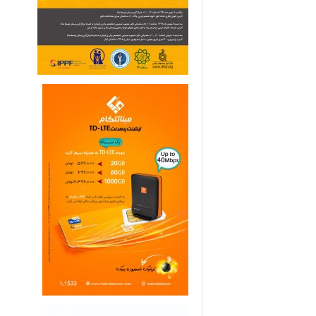
ی
م
ا
ر
ی
ه
ا
ی
خ
ا