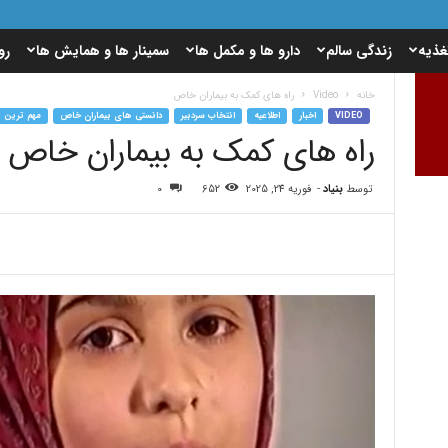
غذیه
زندگی سالم
دارو ها و مکمل ها
سمینار ها و همایش ها
رو
خانه
Video
راه های کمک به بیماران خاص
VIDEO
اخبار
اطلاعیه
انتخاب سردبیر
دانستی های بیماران خاص
مهم ترین 
راه های کمک به بیماران خاص
توسط
بنیاد
-
فوریه 24, 2025
652
0