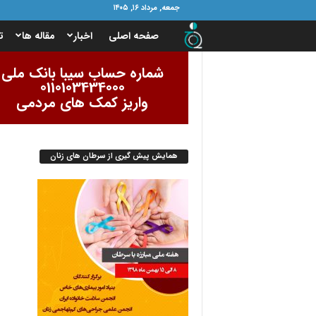
جمعه, مرداد ۱۶, ۱۴۰۵
ب
صفحه اصلی
اخبار
مقاله ها
ت
ن
شماره حساب سیبا بانک ملی
0110103434000
ی
واریز کمک های مردمی
ا
همایش پیش گیری از سرطان های زنان
د
ا
م
و
ر
ب