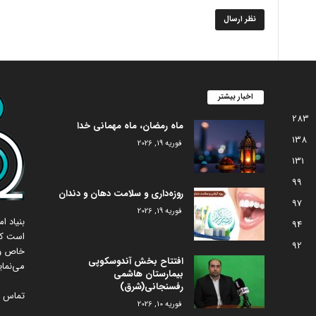
اخبار بیشتر
283
ماه رمضان، ماه مهمانی خدا
138
فوریه 19, 2026
131
99
روزه‌داری و سلامت دهان و دندان
97
فوریه 19, 2026
بنیاد 
94
است که
92
خاص و 
افتتاح بخش آندوسکوپی
می‌نمای
بیمارستان هاشمی
رفسنجانی(شرق)
تماس با
فوریه 10, 2026