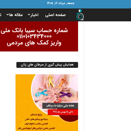
جمعه, مرداد ۱۶, ۱۴۰۵
ب
صفحه اصلی
اخبار
مقاله ها
ت
ن
شماره حساب سیبا بانک ملی
0110103434000
ی
واریز کمک های مردمی
ا
همایش پیش گیری از سرطان های زنان
د
ا
م
و
ر
ب