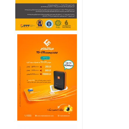
ی
م
ا
ر
ی
ه
ا
ی
خ
ا