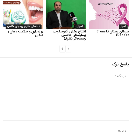
اخبار
اخبار
دانستی های بیماران خاص
سرطان پستان (Breast
افتتاح بخش آندوسکوپی
روزه‌داری و سلامت دهان و
Cancer)
بیمارستان هاشمی
دندان
رفسنجانی(شرق)
پاسخ ترک